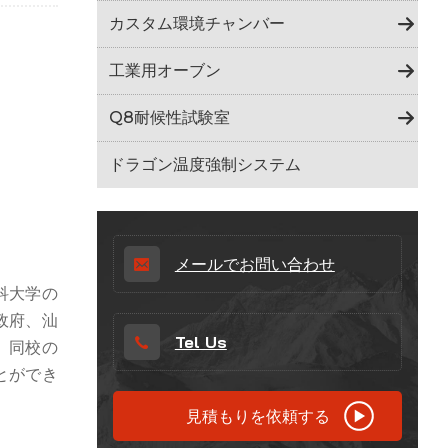
Indonesia
カスタム環境チャンバー
हिन्दी
工業用オーブン
ภาษาไทย
Q8耐候性試験室
日本語
ドラゴン温度強制システム
Tiếng Việt
中文
メールでお問い合わせ
科大学の
政府、汕
Tel Us
。同校の
とができ
見積もりを依頼する