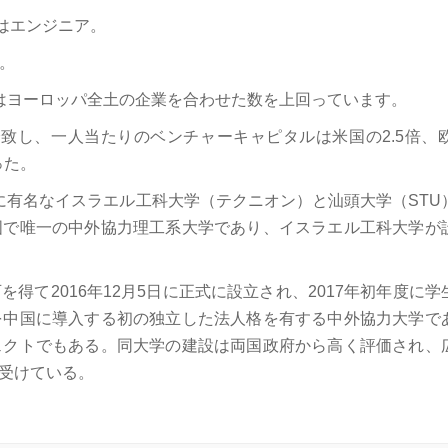
またはエンジニア。
す。
数はヨーロッパ全土の企業を合わせた数を上回っています。
誘致し、一人当たりのベンチャーキャピタルは米国の2.5倍、欧
った。
的に有名なイスラエル工科大学（テクニオン）と汕頭大学（STU
国で唯一の中外協力理工系大学であり、イスラエル工科大学が
て2016年12月5日に正式に設立され、2017年初年度に学
を中国に導入する初の独立した法人格を有する中外協力大学で
ェクトでもある。同大学の建設は両国政府から高く評価され、
受けている。