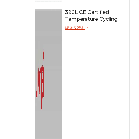
390L CE Certified
Temperature Cycling
Test Chamber
続きを読む