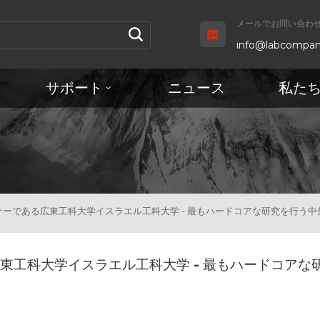
メールでお問い合わせ 
info@labcompan
サポート
ニュース
私た
ーである広東工科大学イスラエル工科大学 - 最もハードコアな研究を行う中
東工科大学イスラエル工科大学 - 最もハードコアな