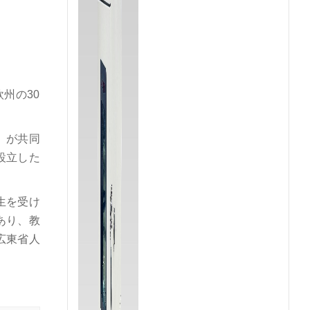
州の30
）が共同
設立した
生を受け
あり、教
広東省人