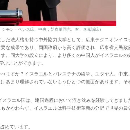
領
シモン・ペレス氏、中央：胡春華同志、右：李嘉誠氏）
立した法人格を持つ中外協力大学として、広東テクニオンイス
重要な成果であり、両国政府から高く評価され、広東省人民政
ます。同大学の設立により、より多くの中国人がイスラエルの
学ぶことができます。
かべますか？イスラエルとパレスチナの紛争、ユダヤ人、中東
にはあまり理解されていないもうひとつの側面があります。そ
イスラエル国は、建国過程において浮き沈みを経験してきまし
にもかかわらず、イスラエルは科学技術革新の分野で世界の最
を占めています。