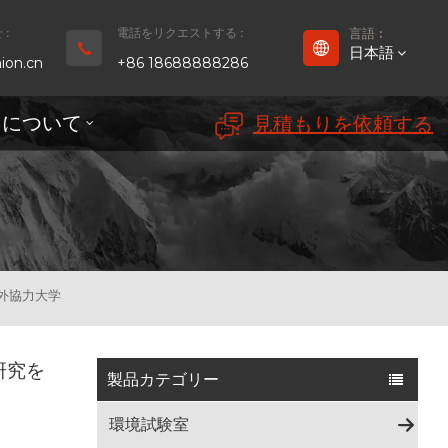
:
電話をリクエストする :
言語 :
日本語
ion.cn
+86 18688888286
ちについて
見積もりを依頼する
English
Français
Deutsch
русский
外協力大学
Español
研究を
بالعربية
製品カテゴリー
Português
環境試験室