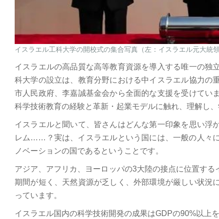
イスラエル工科大学の開校式の集合写真（左：イスラエル元大統
イスラエルの高品質な高等教育資源を導入する唯一の独
科大学の設立は、教育分野における中イスラエル協力の
市人民政府、李嘉誠基金会から全面的な支援を受けてい
科学技術教育の経験と革新・起業モデルに触れ、理解し、
イスラエルと聞いて、皆さんはどんな第一印象を思い浮
レム……？実は、イスラエルという国には、一般の人々
ノベーションの国であるということです。
アジア、アフリカ、ヨーロッパの3大陸の接点に位置する
期間が短く、天然資源が乏しく、外部環境が厳しい状況
っています。
イスラエル国内の科学技術開発の成果はGDPの90%以上