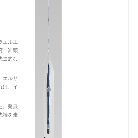
ラエル工
府、汕頭
先進的な
、エルサ
れは、イ
た。発展
先端を走