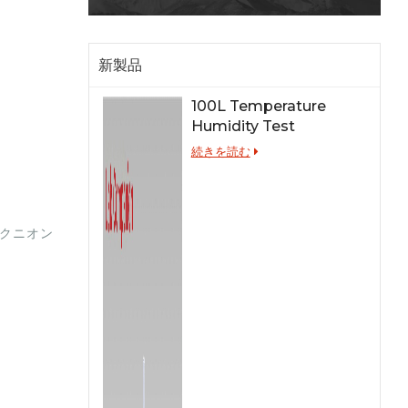
新製品
100L Temperature
Humidity Test
Chamber for Lab
続きを読む
Testing
クニオン