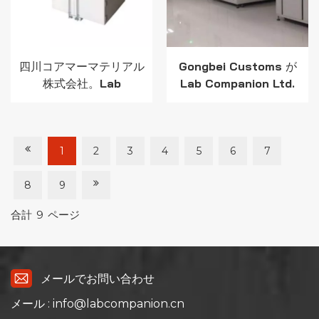
四川コアマーマテリアル
Gongbei Customs が
株式会社。Lab
Lab Companion Ltd.
Companion から温度試
の高温・低温試験チャン
験チャンバーを選択して
バーを採用
ください。
1
2
3
4
5
6
7
8
9
合計
9
ページ
メールでお問い合わせ
メール : info@labcompanion.cn