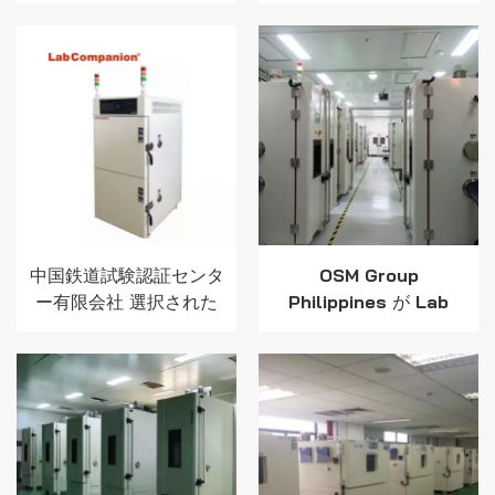
験チャンバー - 高速熱サ
イクル試験チャンバー
中国鉄道試験認証センタ
OSM Group
ー有限会社 選択された
Philippines が Lab
高温低温交互湿度試験室
Companion から温度湿
ラボコンパニオン
度試験チャンバーを再注
文