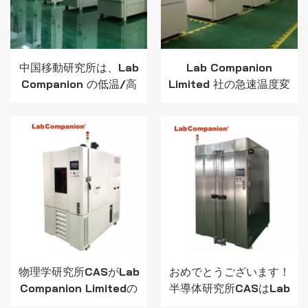
中国移動研究所は、Lab
Lab Companion
Companion の低温/高
Limited 社の急速温度変
温交互湿熱試験チャンバ
化試験チャンバーが中国
ーを選択
航空工業集団に納入され
ました!
物理学研究所CASがLab
おめでとうございます！
Companion Limitedの
半導体研究所CASはLab
高温・低温試験チャンバ
Companion Limitedか