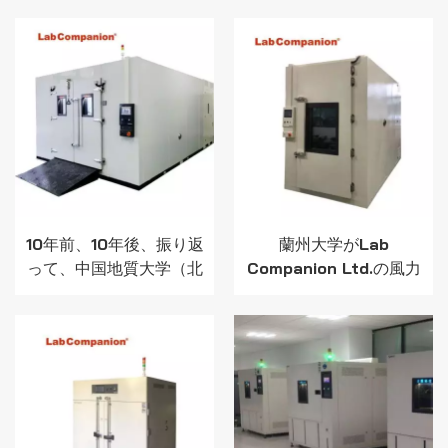
ーを採用
ら高温と低温を選択
10年前、10年後、振り返
蘭州大学がLab
って、中国地質大学（北
Companion Ltd.の風力
京）とラボコンパニオン
発電ブレード防氷シミュ
が再び協力
レーション試験室を採用