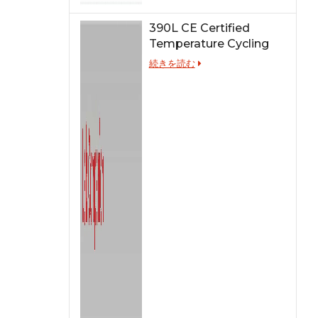
390L CE Certified
Temperature Cycling
Test Chamber
続きを読む