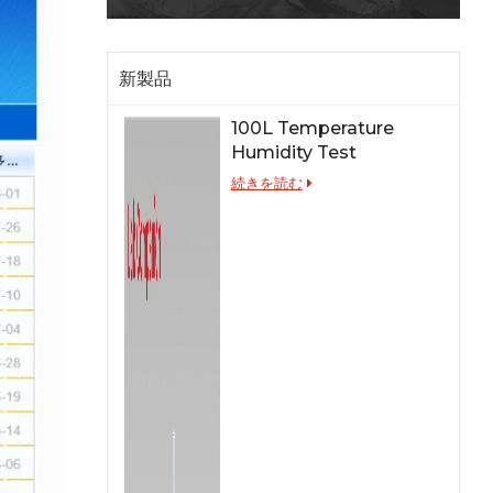
新製品
100L Temperature
Humidity Test
Chamber for Lab
続きを読む
Testing