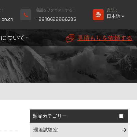
:
電話をリクエストする :
言語 :
日本語
ion.cn
+86 18688888286
ちについて
見積もりを依頼する
English
Français
Deutsch
русский
Español
بالعربية
製品カテゴリー
Português
環境試験室