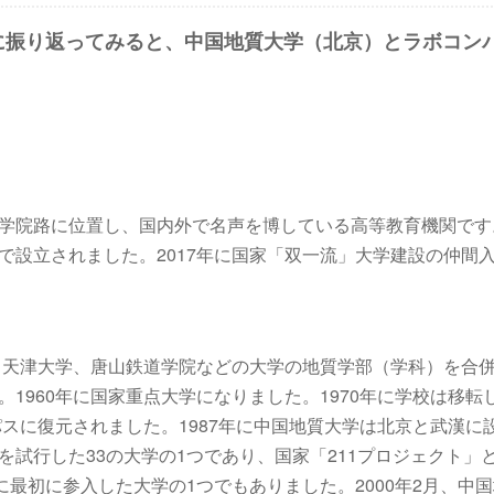
後に振り返ってみると、中国地質大学（北京）とラボコン
学院路に位置し、国内外で名声を博している高等教育機関です
同で設立されました。2017年に国家「双一流」大学建設の仲間
学、天津大学、唐山鉄道学院などの大学の地質学部（学科）を合
1960年に国家重点大学になりました。1970年に学校は移転
パスに復元されました。1987年に中国地質大学は北京と武漢に
試行した33の大学の1つであり、国家「211プロジェクト」
に最初に参入した大学の1つでもありました。2000年2月、中