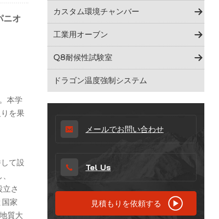
Indonesia
カスタム環境チャンバー
パニオ
हिन्दी
工業用オーブン
ภาษาไทย
Q8耐候性試験室
日本語
ドラゴン温度強制システム
Tiếng Việt
。本学
入りを果
中文
メールでお問い合わせ
併して設
Tel Us
し、
設立さ
と国家
見積もりを依頼する
国地質大