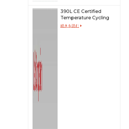
390L CE Certified
Temperature Cycling
Test Chamber
続きを読む