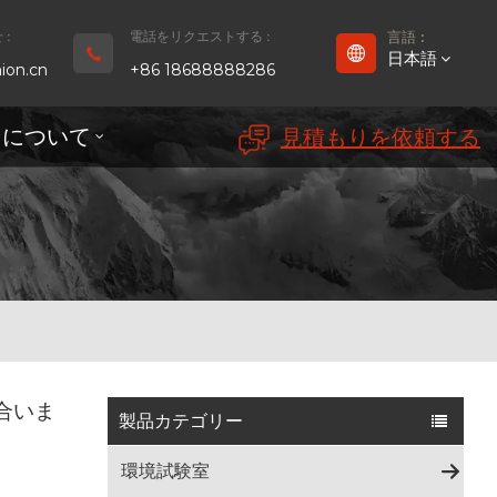
:
電話をリクエストする :
言語 :
日本語
ion.cn
+86 18688888286
ちについて
見積もりを依頼する
English
Français
Deutsch
русский
Español
合いま
بالعربية
製品カテゴリー
Português
環境試験室