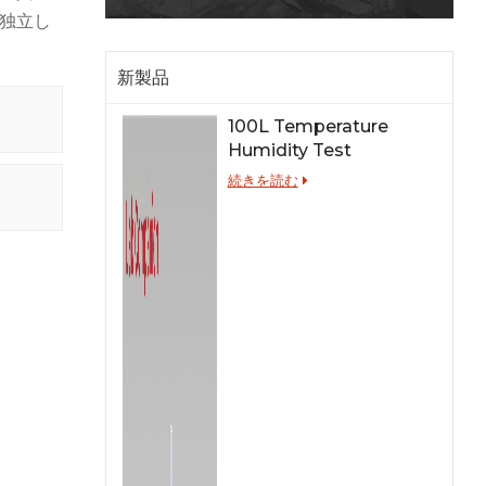
で独立し
新製品
100L Temperature
Humidity Test
Chamber for Lab
続きを読む
Testing