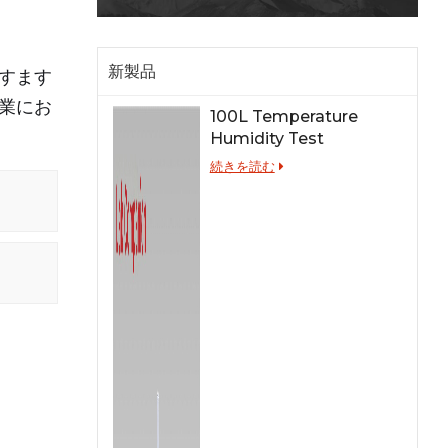
新製品
すます
業にお
100L Temperature
Humidity Test
Chamber for Lab
続きを読む
Testing