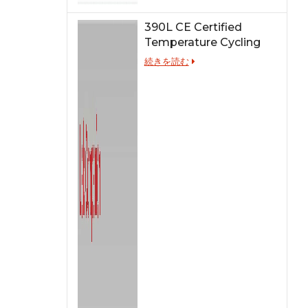
390L CE Certified
Temperature Cycling
Test Chamber
続きを読む