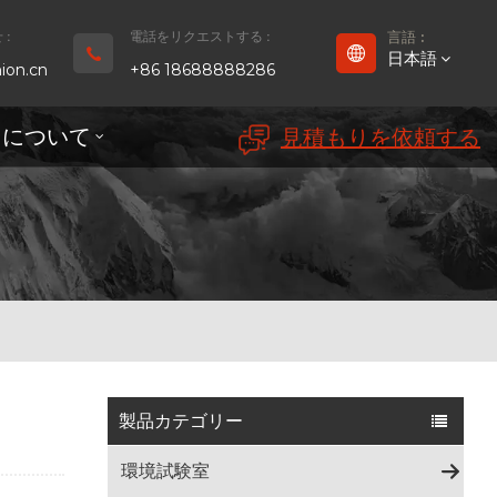
:
電話をリクエストする :
言語 :
日本語
ion.cn
+86 18688888286
ちについて
見積もりを依頼する
English
Français
Deutsch
русский
Español
بالعربية
製品カテゴリー
Português
環境試験室