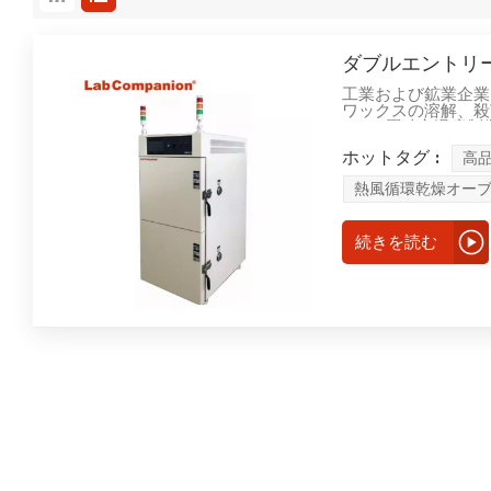
ダブルエントリ
工業および鉱業企業
ワックスの溶解、殺
ン。2層独立温度制
用して各テストボッ
ホットタグ :
高
サンプル間の比較を
トを節約するという
熱風循環乾燥オー
料、バッテリー、プ
空宇宙、大学の科学
続きを読む