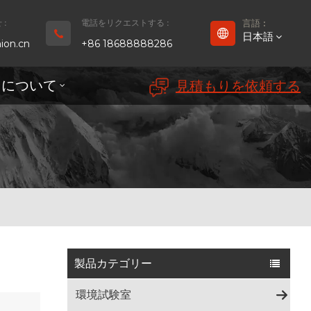
:
電話をリクエストする :
言語 :
日本語
ion.cn
+86 18688888286
ちについて
見積もりを依頼する
English
Français
Deutsch
русский
Español
بالعربية
製品カテゴリー
Português
環境試験室