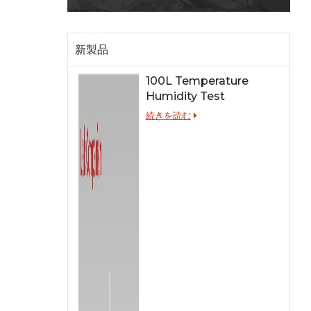
新製品
100L Temperature
Humidity Test
Chamber for Lab
続きを読む
Testing