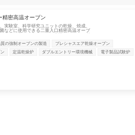
ー精密高温オーブン
、実験室、科学研究ユニットの乾燥、焼成、
菌などに使用できる二重入口精密高温オーブ
御テストボックスは、2つの制御システムを使
クス本体の温度システムを独立して制御し、
品質の強制オーブンの製造
プレシャスエア乾燥オーブン
容易にします。この装置は、スペースとコス
特徴もあります。この装置は、電子製品と材
ブン
定温乾燥炉
ダブルエントリー環境機械
電子製品試験炉
ラスチック製品、金属材料、自動車部品、航
研究などに一般的に使用されています。