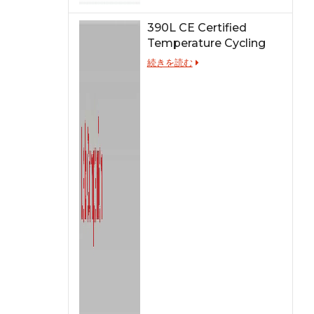
390L CE Certified
Temperature Cycling
Test Chamber
続きを読む