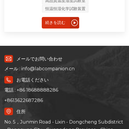
高品質温度湿度試験室
料の温度、振動の総合スト
レススクリーニングテスト
恒温恒湿化学試験装置
を行い、試験物の適応性を
評価したり、試験物の挙動
を評価したりすることがで
続きを読む
きます。単一要因の影響と
比較して、電気電子製品の
輸送と実際の使用の過程で
の温度と湿度と振動の複合
環境変化に対する適応性を
もっと正確に反映し、製品
の欠陥を明らかにすること
ができ、新製品開発、プロ
メールでお問い合わせ
トタイプテスト、製品適格
性確認テストの全プロセス
メール : info@labcompanion.cn
にとって不可欠で重要なテ
スト手段です。
お電話ください
電話 : +86 18688888286
+8613622687286
住所
No. 5，Junmin Road - Lixin - Dongcheng Subdistrict