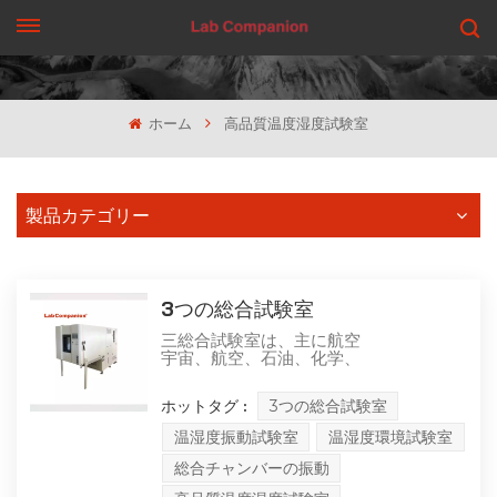
見積もりを依頼する
ホーム
高品質温度湿度試験室
製品カテゴリー
3つの総合試験室
三総合試験室は、主に航空
宇宙、航空、石油、化学、
電子、通信などの科学研究
と生産ユニットに温度と湿
ホットタグ :
3つの総合試験室
度の変化環境を提供しま
す。同時に、電気振動スト
温湿度振動試験室
温湿度環境試験室
レス試験室では、ユーザー
が使用する機械（または部
総合チャンバーの振動
品）、電気機器、計器、材