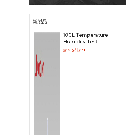
新製品
100L Temperature
Humidity Test
Chamber for Lab
続きを読む
Testing