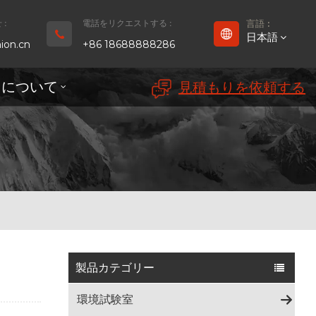
:
電話をリクエストする :
言語 :
日本語
ion.cn
+86 18688888286
ちについて
見積もりを依頼する
English
Français
Deutsch
русский
Español
بالعربية
製品カテゴリー
Português
環境試験室