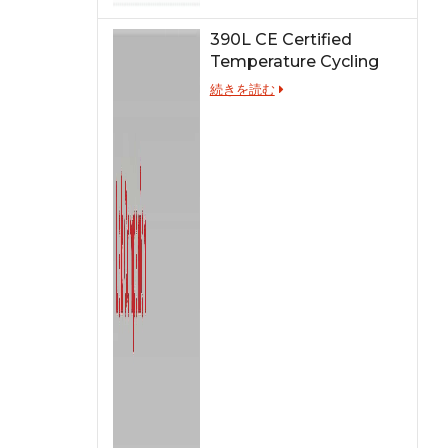
390L CE Certified
Temperature Cycling
Test Chamber
続きを読む