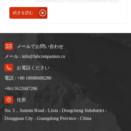
の試験規格は主にIEC61215、IEC61646、UL1703の3つの試験
規格です。IEC61215は結晶（Si）モジュールに適していま
続きを読む
す。IEC61646は薄膜（Thin-flm）モジュールに適していま
す。UL1703は結晶と薄膜の両方の太陽電池モジュールに適し
ています。また、GBとCNSの太陽エネルギー規格は、IECか
ら部分的に変更されています。2. マクロ展示と太陽エネルギ
ー試験プロジェクトの関係と重要性：IEC61215、IEC61646
メールでお問い合わせ
によると、試験項目は合計約 10 項目 (一般表に対応する太陽
メール : info@labcompanion.cn
電池モジュール試験項目) です。そのうち、宏建が製造した
試験設備が使用され、関連する試験条件は温度サイクル
お電話ください
(Thermal Cycling、10.11) です。湿気凍結 (10.12) と高温多湿
(10.13) の 3 つのカテゴリがありますが、UL1703 には温度サ
電話 : +86 18688888286
イクル湿気凍結の 2 つの項目のみがあり、高温多湿の項目は
+8613622687286
ありません。3. 熱サイクル試験（熱サイクリング）
lEC61215-10-11:太陽電池モジュールの温度サイクル試験は、
住所
モジュールの繰り返し温度変化によって引き起こされる疲
No. 5，Junmin Road - Lixin - Dongcheng Subdistrict -
労、熱的故障、またはその他のストレス故障を判定するため
Dongguan City - Guangdong Province - China
に使用されます。現在の温度サイクル回数は200回ですが、
将来的には600回になります（米国再生可能エネルギー協会